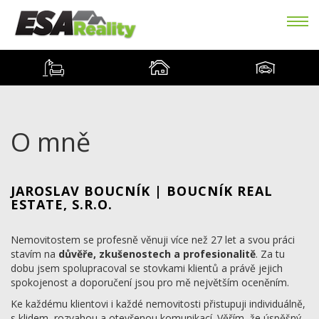
O mně
JAROSLAV BOUCNÍK | BOUCNÍK REAL
ESTATE, S.R.O.
Nemovitostem se profesně věnuji více než 27 let a svou práci
stavím na
důvěře, zkušenostech a profesionalitě
. Za tu
dobu jsem spolupracoval se stovkami klientů a právě jejich
spokojenost a doporučení jsou pro mě největším oceněním.
Ke každému klientovi i každé nemovitosti přistupuji individuálně,
s klidem, rozvahou a otevřenou komunikací. Věřím, že úspěšný