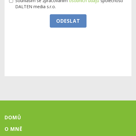
Souhlasím se zpracováním
osobních údajů
společností
DALTEN media s.r.o.
ODESLAT
DOMŮ
O MNĚ