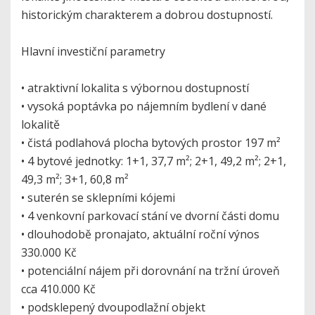
historickým charakterem a dobrou dostupností.
Hlavní investiční parametry
• atraktivní lokalita s výbornou dostupností
• vysoká poptávka po nájemním bydlení v dané
lokalitě
• čistá podlahová plocha bytových prostor 197 m²
• 4 bytové jednotky: 1+1, 37,7 m²; 2+1, 49,2 m²; 2+1,
49,3 m²; 3+1, 60,8 m²
• suterén se sklepními kójemi
• 4 venkovní parkovací stání ve dvorní části domu
• dlouhodobě pronajato, aktuální roční výnos
330.000 Kč
• potenciální nájem při dorovnání na tržní úroveň
cca 410.000 Kč
• podsklepený dvoupodlažní objekt