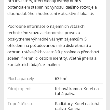
pro investory, kteří hledají bytový dům s
potenciálem stabilního výnosu, dalšího rozvoje a
dlouhodobého zhodnocení v atraktivní lokalitě.
Podrobné informace o nájemních vztazích,
technickém stavu a ekonomice provozu
poskytneme výhradně vážným zájemcům. S
ohledem na požadovanou míru diskrétnosti a
ochranu stávajících vlastníků prosíme o předchozí
sdělení firemní či osobní identity, včetně jména a
kontaktních údajů, e-mailem.
Plocha parcely:
639 m²
Zdroj topení:
Krbová kamna; Kotel na
tuhá paliva
Topné těleso:
Radiátory; Kotel na tuhá
paliva; Kamna