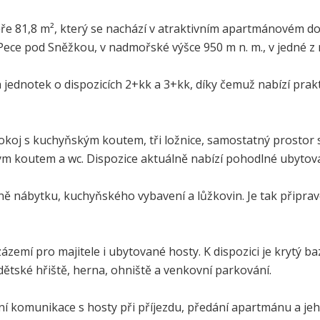
ře 81,8 m², který se nachází v atraktivním apartmánovém 
ece pod Sněžkou, v nadmořské výšce 950 m n. m., v jedné z n
ednotek o dispozicích 2+kk a 3+kk, díky čemuž nabízí prakt
pokoj s kuchyňským koutem, tři ložnice, samostatný prostor
m koutem a wc. Dispozice aktuálně nabízí pohodlné ubytová
ě nábytku, kuchyňského vybavení a lůžkovin. Je tak připra
emí pro majitele i ubytované hosty. K dispozici je krytý ba
ětské hřiště, herna, ohniště a venkovní parkování.
ní komunikace s hosty při příjezdu, předání apartmánu a jeh