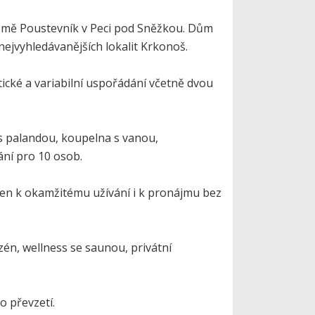
domě Poustevník v Peci pod Sněžkou. Dům
ejvyhledávanějších lokalit Krkonoš.
ické a variabilní uspořádání včetně dvou
 s palandou, koupelna s vanou,
ní pro 10 osob.
ven k okamžitému užívání i k pronájmu bez
zén, wellness se saunou, privátní
o převzetí.