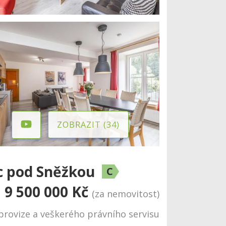
ZOBRAZIT (34)
ec pod Sněžkou
C
9 500 000 Kč
(za nemovitost)
provize a veškerého právního servisu