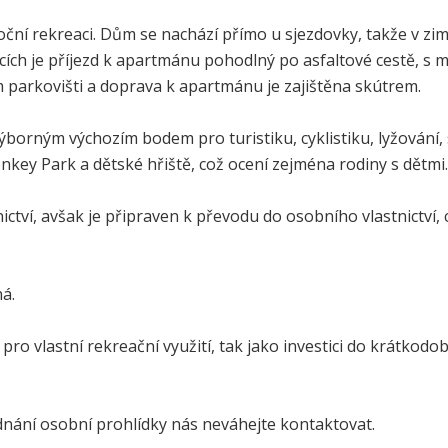
oční rekreaci. Dům se nachází přímo u sjezdovky, takže v zimn
ících je příjezd k apartmánu pohodlný po asfaltové cestě, 
m parkovišti a doprava k apartmánu je zajištěna skútrem.
ýborným výchozím bodem pro turistiku, cyklistiku, lyžování, 
nkey Park a dětské hřiště, což ocení zejména rodiny s dětmi.
ictví, avšak je připraven k převodu do osobního vlastnictví
á.
pro vlastní rekreační využití, tak jako investici do krátkod
dnání osobní prohlídky nás neváhejte kontaktovat.