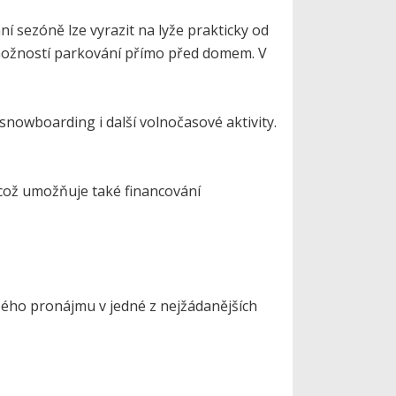
í sezóně lze vyrazit na lyže prakticky od
s možností parkování přímo před domem. V
snowboarding i další volnočasové aktivity.
, což umožňuje také financování
obého pronájmu v jedné z nejžádanějších